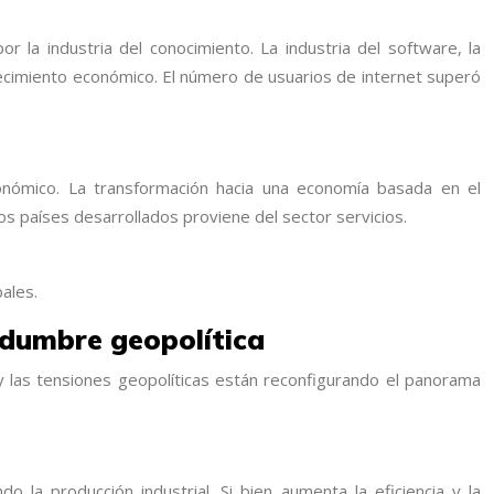
 la industria del conocimiento. La industria del software, la
ecimiento económico. El número de usuarios de internet superó
económico. La transformación hacia una economía basada en el
os países desarrollados proviene del sector servicios.
ales.
tidumbre geopolítica
n y las tensiones geopolíticas están reconfigurando el panorama
ndo la producción industrial. Si bien aumenta la eficiencia y la