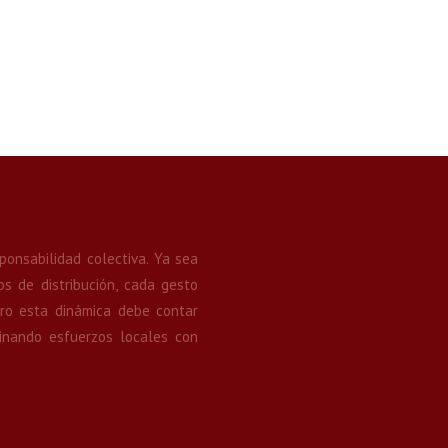
ponsabilidad colectiva. Ya sea
s de distribución, cada gesto
ero esta dinámica debe contar
binando esfuerzos locales con