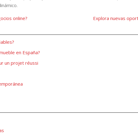
dinámico.
ocios online?
Explora nuevas opor
iables?
nmueble en España?
ur un projet réussi
ntemporánea
as