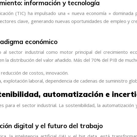
imiento: información y tecnología
nicación (TIC) ha impulsado una « nueva economía » dominada por
 sectores clave, generando nuevas oportunidades de empleo y cr
paradigma económico
o al sector industrial como motor principal del crecimiento 
en la distribución del valor añadido. Más del 70% del PIB de much
reducción de costos, innovación.
 explotación laboral, dependencia de cadenas de suministro glob
tenibilidad, automatización e incer
 para el sector industrial. La sostenibilidad, la automatizació
ón digital y el futuro del trabajo
ca, la inteligencia artificial (IA) y el big data, está transforma