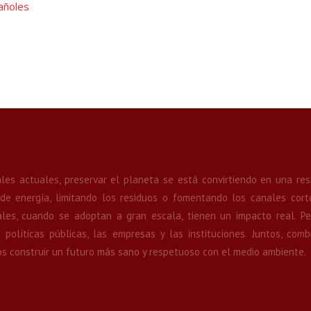
añoles
es actuales, preservar el planeta se está convirtiendo en una res
e energía, limitando los residuos o fomentando los canales corto
uales, cuando se adoptan a gran escala, tienen un impacto real. P
políticas públicas, las empresas y las instituciones. Juntos, com
 construir un futuro más sano y respetuoso con el medio ambiente.